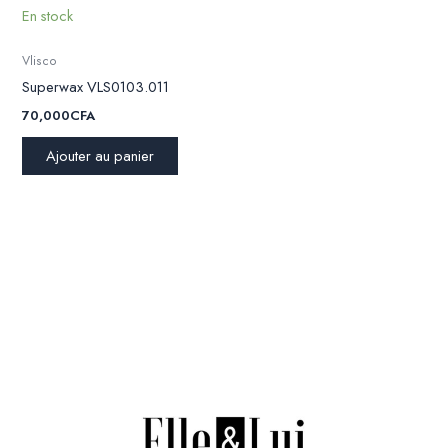
être
En stock
choisies
sur
Vlisco
la
Superwax VLS0103.011
page
70,000
CFA
du
produit
Ajouter au panier