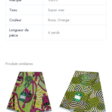
Tissu
Super wax
Couleur
Rose, Orange
Longueur de
6 yards
pièce
Produits similaires
Ce
produit
a
plusieurs
variations.
Les
options