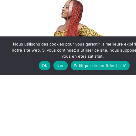
Nous utilisons des cookies pour vous garantir la meilleure expér
notre site web. Si vous continuez à utiliser ce site, nous suppo
vous en êtes satisfait.
OK
Non
Politique de confidentialité